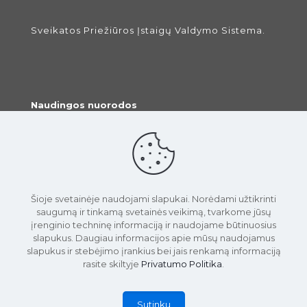
Sveikatos Priežiūros Įstaigų Valdymo Sistema.
Naudingos nuorodos
›
Pradžia
›
Prisijungimas
›
Slaptažodžio keitimas
›
Gydytojų atsiliepimai
Šioje svetainėje naudojami slapukai. Norėdami užtikrinti
saugumą ir tinkamą svetainės veikimą, tvarkome jūsų
įrenginio techninę informaciją ir naudojame būtinuosius
slapukus. Daugiau informacijos apie mūsų naudojamus
slapukus ir stebėjimo įrankius bei jais renkamą informaciją
rasite skiltyje
Privatumo Politika
.
© 2026 UAB "3 Wellness" | Sukurta Lietuvoje.
Sprendimas:
PROBO
Sutinku