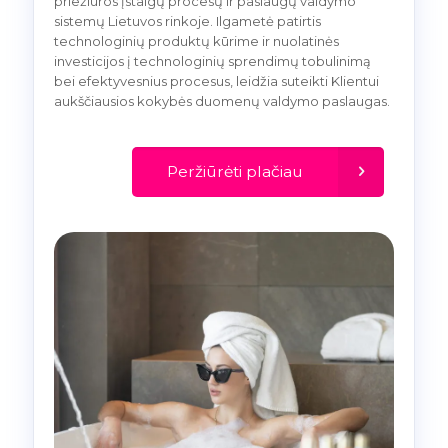
priežiūros įstaigų procesų ir paslaugų valdymo
sistemų Lietuvos rinkoje. Ilgametė patirtis
technologinių produktų kūrime ir nuolatinės
investicijos į technologinių sprendimų tobulinimą
bei efektyvesnius procesus, leidžia suteikti Klientui
aukščiausios kokybės duomenų valdymo paslaugas.
Peržiūrėti plačiau