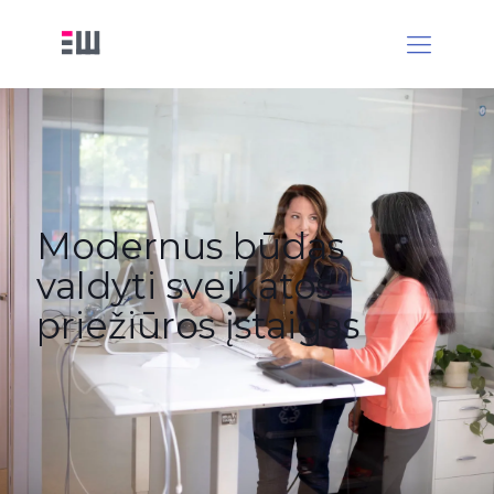
Modernus būdas
valdyti sveikatos
priežiūros įstaigas