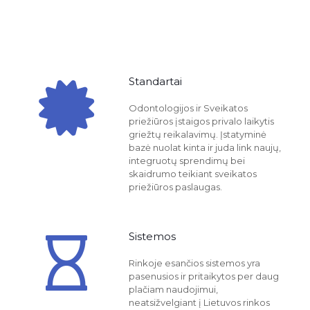
Standartai
Odontologijos ir Sveikatos
priežiūros įstaigos privalo laikytis
griežtų reikalavimų. Įstatyminė
bazė nuolat kinta ir juda link naujų,
integruotų sprendimų bei
skaidrumo teikiant sveikatos
priežiūros paslaugas.
Sistemos
Rinkoje esančios sistemos yra
pasenusios ir pritaikytos per daug
plačiam naudojimui,
neatsižvelgiant į Lietuvos rinkos