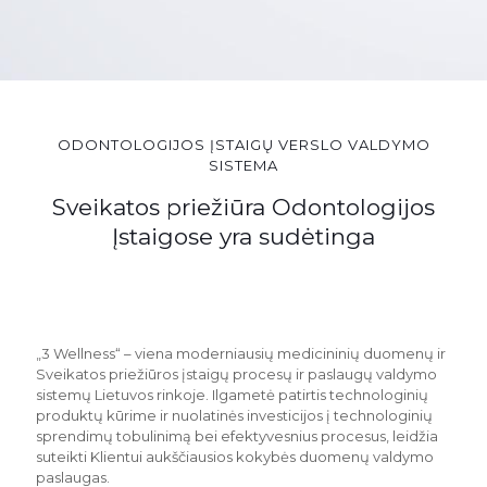
ODONTOLOGIJOS ĮSTAIGŲ VERSLO VALDYMO
SISTEMA
Sveikatos priežiūra Odontologijos
Įstaigose yra sudėtinga
„3 Wellness“ – viena moderniausių medicininių duomenų ir
Sveikatos priežiūros įstaigų procesų ir paslaugų valdymo
sistemų Lietuvos rinkoje. Ilgametė patirtis technologinių
produktų kūrime ir nuolatinės investicijos į technologinių
sprendimų tobulinimą bei efektyvesnius procesus, leidžia
suteikti Klientui aukščiausios kokybės duomenų valdymo
paslaugas.