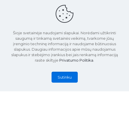
Šioje svetainėje naudojami slapukai. Norėdami užtikrinti
saugumą ir tinkamą svetainės veikimą, tvarkome jūsų
įrenginio techninę informaciją ir naudojame būtinuosius
slapukus. Daugiau informacijos apie mūsų naudojamus
slapukus ir stebėjimo įrankius bei jais renkamą informaciją
rasite skiltyje
Privatumo Politika
.
Sutinku