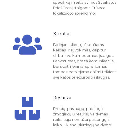
specifiką ir reikalavimus Sveikatos
Priežiūros Įstaigoms. Trūksta
lokalizuoto sprendimo.
Klientai
Didėjant klientų lūkesčiams,
keičiasi ir suvokimas, kaip turi
dirbti ir veikti modernios įstaigos.
Lankstumas, greita komunikacija,
bei skaitmeniniai sprendimai,
tampa neatsiejama dalimi teikiant
sveikatos priežiūros paslaugas.
Resursai
Prekių, paslaugų, patalpų ir
žmogiškųjų resursų valdymas
reikalauja nemažai pastangų ir
laiko. Sklandi skirtingų valdymo