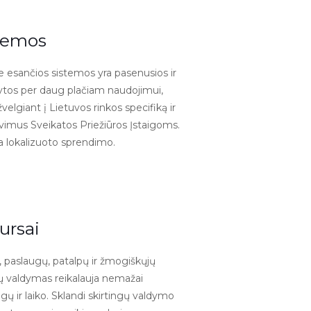
temos
e esančios sistemos yra pasenusios ir
kytos per daug plačiam naudojimui,
velgiant į Lietuvos rinkos specifiką ir
avimus Sveikatos Priežiūros Įstaigoms.
a lokalizuoto sprendimo.
ursai
, paslaugų, patalpų ir žmogiškųjų
ų valdymas reikalauja nemažai
gų ir laiko. Sklandi skirtingų valdymo