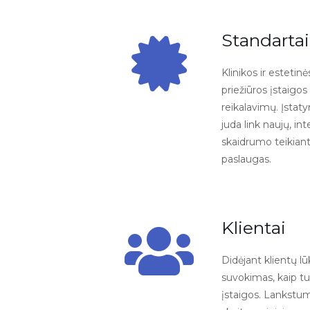
Standartai
Klinikos ir esteti
priežiūros įstaigos 
reikalavimų. Įstaty
juda link naujų, i
skaidrumo teikiant
paslaugas.
Klientai
Didėjant klientų lū
suvokimas, kaip tur
įstaigos. Lankstum