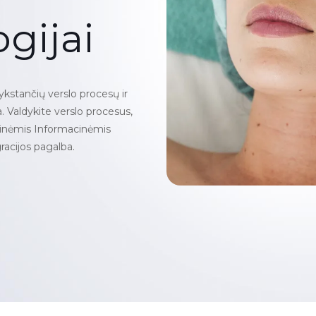
gijai
vykstančių verslo procesų ir
Valdykite verslo procesus,
tybinėmis Informacinėmis
acijos pagalba.