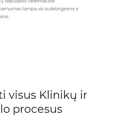
ų tarpusavio veikimas bei
namumas tampa vis sudėtingesnis ir
snis.
 visus Klinikų ir
slo procesus