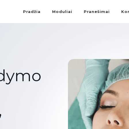
Pradžia
Moduliai
Pranešimai
Ko
ldymo
,