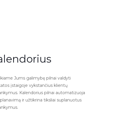
alendorius
ikiame Jums galimybę pilnai valdyti
atos įstaigoje vykstančius klientų
lankymus. Kalendorius pilnai automatizuoja
 planavimą ir užtikrina tiksliai suplanuotus
lankymus.