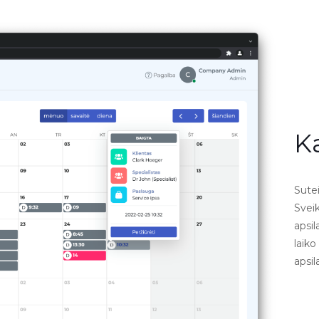
K
Sute
Sveik
apsi
laiko
apsi