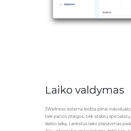
Laiko valdymas
3Wellness sistema leidžia pilnai individualiz
tiek pačios Įstaigos, tiek atskirų specialistų
darbo laiką. Lankstus laiko planavimas pad
Jūsų Įstaigai bei specialistams dirbti taip, k