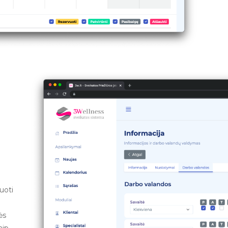
uoti
ės
aip