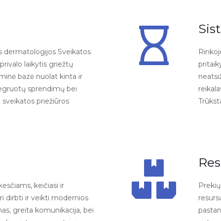
Sis
nės dermatologijos Sveikatos
Rinkoj
privalo laikytis griežtų
pritai
minė bazė nuolat kinta ir
neatsiž
ntegruotų sprendimų bei
reikal
 sveikatos priežiūros
Trūkst
Res
kesčiams, keičiasi ir
Prekių
i dirbti ir veikti modernios
resurs
as, greita komunikacija, bei
pastan