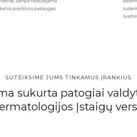
endimai, tampa neatsiejama
sistem
ikatos priežiūros paslaugas.
suderi
svarbe
SUTEIKSIME JUMS TINKAMUS ĮRANKIUS
a sukurta patogiai valdyti
ermatologijos Įstaigų ver