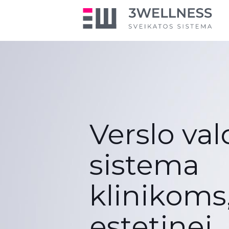
Verslo va
sistema
klinikoms
estetinei