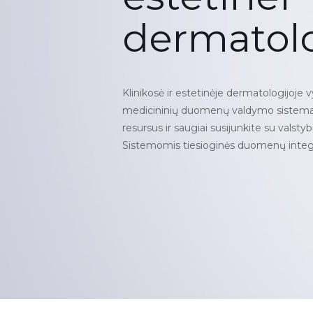
dermatolo
Klinikosė ir estetinėje dermatologijoje 
medicininių duomenų valdymo sistema. 
resursus ir saugiai susijunkite su vals
Sistemomis tiesioginės duomenų integr