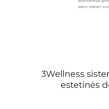
skaitmeniniai spr
dalimi teikiant sve
3Wellness sistem
estetinės d