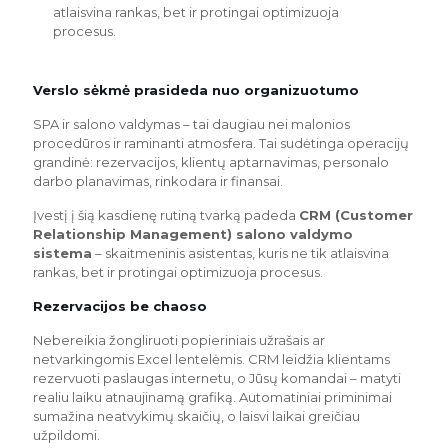
atlaisvina rankas, bet ir protingai optimizuoja
procesus.
Verslo sėkmė prasideda nuo organizuotumo
SPA ir salono valdymas – tai daugiau nei malonios
procedūros ir raminanti atmosfera. Tai sudėtinga operacijų
grandinė: rezervacijos, klientų aptarnavimas, personalo
darbo planavimas, rinkodara ir finansai.
Įvestį į šią kasdienę rutiną tvarką padeda
CRM (Customer
Relationship Management) salono valdymo
sistema
– skaitmeninis asistentas, kuris ne tik atlaisvina
rankas, bet ir protingai optimizuoja procesus.
Rezervacijos be chaoso
Nebereikia žongliruoti popieriniais užrašais ar
netvarkingomis Excel lentelėmis. CRM leidžia klientams
rezervuoti paslaugas internetu, o Jūsų komandai – matyti
realiu laiku atnaujinamą grafiką. Automatiniai priminimai
sumažina neatvykimų skaičių, o laisvi laikai greičiau
užpildomi.