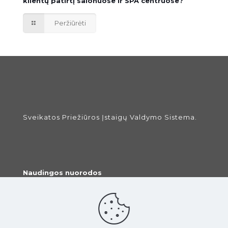
klientų patirtį salonuose ir SPA centruose?
Peržiūrėti
Sveikatos Priežiūros Įstaigų Valdymo Sistema.
Naudingos nuorodos
›
Pradžia
›
Prisijungimas
›
Slaptažodžio keitimas
›
Gydytojų atsiliepimai