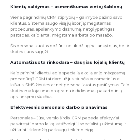
Klientų valdymas – asmeniškumas vietoj šablonų
Viena pagrindinių CRM stiprybių – galimybė pažinti savo
klientus. Sistema saugo visą jų istoriją: mėgstamas
procedūras, apsilankymo dažnumą, netgi ypatingas
pastabas, kaip antai, mėgstama arbata po masažo.
Šis personalizuotas požiūris ne tik džiugina lankytojus, bet ir
skatina juos sugrįžti.
Automatizuota rinkodara – daugiau lojalių klientų
Kaip priminti klientui apie specialią akciją ar jo mėgstamą
procedūrą? CRM tai daro už jus: siunčia automatinius el.
laiškus, SMS žinutes ar net personalizuotus pasiūlymus. Taip
skatinama lojalumo programa ir didinamas pakartotinių
apsilankymų skaičius.
Efektyvesnis personalo darbo planavimas
Personalas – Jūsų verslo širdis. CRM padeda efektyviai
paskirstyti darbo laiką, atsižvelgti į specialistų užimtumą ir
užtikrinti sklandžią paslaugų teikimo eigą.