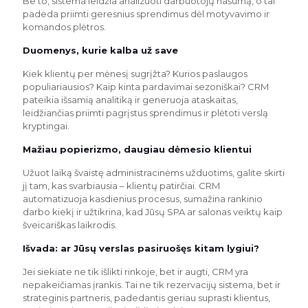
Be to, sistema leidžia analizuoti darbuotojų našumą, o tai
padeda priimti geresnius sprendimus dėl motyvavimo ir
komandos plėtros.
Duomenys, kurie kalba už save
Kiek klientų per mėnesį sugrįžta? Kurios paslaugos
populiariausios? Kaip kinta pardavimai sezoniškai? CRM
pateikia išsamią analitiką ir generuoja ataskaitas,
leidžiančias priimti pagrįstus sprendimus ir plėtoti verslą
kryptingai.
Mažiau popierizmo, daugiau dėmesio klientui
Užuot laiką švaistę administracinėms užduotims, galite skirti
jį tam, kas svarbiausia – klientų patirčiai. CRM
automatizuoja kasdienius procesus, sumažina rankinio
darbo kiekį ir užtikrina, kad Jūsų SPA ar salonas veiktų kaip
šveicariškas laikrodis.
Išvada: ar Jūsų verslas pasiruošęs kitam lygiui?
Jei siekiate ne tik išlikti rinkoje, bet ir augti, CRM yra
nepakeičiamas įrankis. Tai ne tik rezervacijų sistema, bet ir
strateginis partneris, padedantis geriau suprasti klientus,