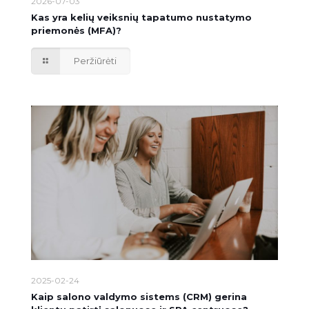
2026-07-03
Kas yra kelių veiksnių tapatumo nustatymo
priemonės (MFA)?
Peržiūrėti
2025-02-24
Kaip salono valdymo sistems (CRM) gerina