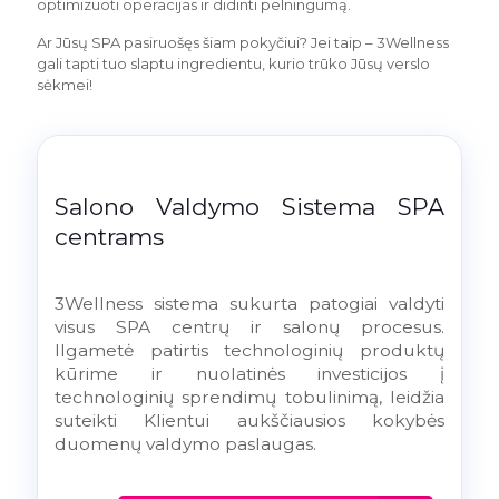
optimizuoti operacijas ir didinti pelningumą.
Ar Jūsų SPA pasiruošęs šiam pokyčiui? Jei taip – 3Wellness
gali tapti tuo slaptu ingredientu, kurio trūko Jūsų verslo
sėkmei!
Salono Valdymo Sistema SPA
centrams
3Wellness sistema sukurta patogiai valdyti
visus SPA centrų ir salonų procesus.
Ilgametė patirtis technologinių produktų
kūrime ir nuolatinės investicijos į
technologinių sprendimų tobulinimą, leidžia
suteikti Klientui aukščiausios kokybės
duomenų valdymo paslaugas.