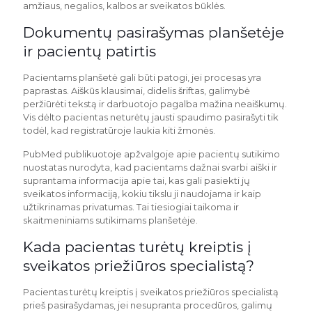
amžiaus, negalios, kalbos ar sveikatos būklės.
Dokumentų pasirašymas planšetėje
ir pacientų patirtis
Pacientams planšetė gali būti patogi, jei procesas yra
paprastas. Aiškūs klausimai, didelis šriftas, galimybė
peržiūrėti tekstą ir darbuotojo pagalba mažina neaiškumų.
Vis dėlto pacientas neturėtų jausti spaudimo pasirašyti tik
todėl, kad registratūroje laukia kiti žmonės.
PubMed publikuotoje apžvalgoje apie pacientų sutikimo
nuostatas nurodyta, kad pacientams dažnai svarbi aiški ir
suprantama informacija apie tai, kas gali pasiekti jų
sveikatos informaciją, kokiu tikslu ji naudojama ir kaip
užtikrinamas privatumas. Tai tiesiogiai taikoma ir
skaitmeniniams sutikimams planšetėje.
Kada pacientas turėtų kreiptis į
sveikatos priežiūros specialistą?
Pacientas turėtų kreiptis į sveikatos priežiūros specialistą
prieš pasirašydamas, jei nesupranta procedūros, galimų