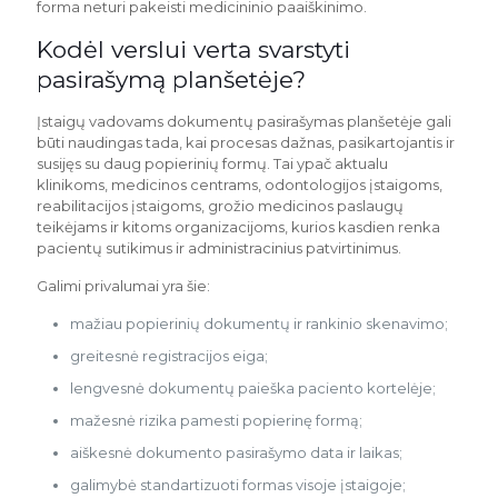
forma neturi pakeisti medicininio paaiškinimo.
Kodėl verslui verta svarstyti
pasirašymą planšetėje?
Įstaigų vadovams dokumentų pasirašymas planšetėje gali
būti naudingas tada, kai procesas dažnas, pasikartojantis ir
susijęs su daug popierinių formų. Tai ypač aktualu
klinikoms, medicinos centrams, odontologijos įstaigoms,
reabilitacijos įstaigoms, grožio medicinos paslaugų
teikėjams ir kitoms organizacijoms, kurios kasdien renka
pacientų sutikimus ir administracinius patvirtinimus.
Galimi privalumai yra šie:
mažiau popierinių dokumentų ir rankinio skenavimo;
greitesnė registracijos eiga;
lengvesnė dokumentų paieška paciento kortelėje;
mažesnė rizika pamesti popierinę formą;
aiškesnė dokumento pasirašymo data ir laikas;
galimybė standartizuoti formas visoje įstaigoje;