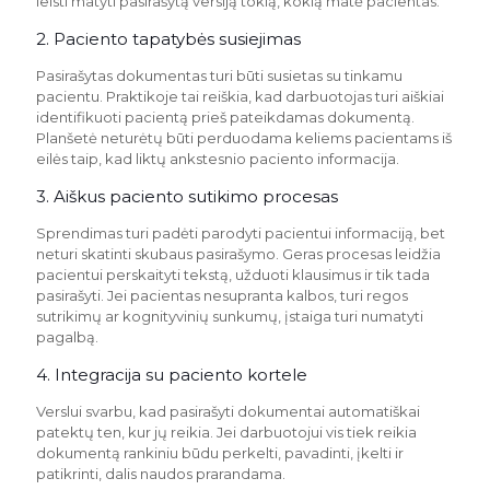
leisti matyti pasirašytą versiją tokią, kokią matė pacientas.
2. Paciento tapatybės susiejimas
Pasirašytas dokumentas turi būti susietas su tinkamu
pacientu. Praktikoje tai reiškia, kad darbuotojas turi aiškiai
identifikuoti pacientą prieš pateikdamas dokumentą.
Planšetė neturėtų būti perduodama keliems pacientams iš
eilės taip, kad liktų ankstesnio paciento informacija.
3. Aiškus paciento sutikimo procesas
Sprendimas turi padėti parodyti pacientui informaciją, bet
neturi skatinti skubaus pasirašymo. Geras procesas leidžia
pacientui perskaityti tekstą, užduoti klausimus ir tik tada
pasirašyti. Jei pacientas nesupranta kalbos, turi regos
sutrikimų ar kognityvinių sunkumų, įstaiga turi numatyti
pagalbą.
4. Integracija su paciento kortele
Verslui svarbu, kad pasirašyti dokumentai automatiškai
patektų ten, kur jų reikia. Jei darbuotojui vis tiek reikia
dokumentą rankiniu būdu perkelti, pavadinti, įkelti ir
patikrinti, dalis naudos prarandama.