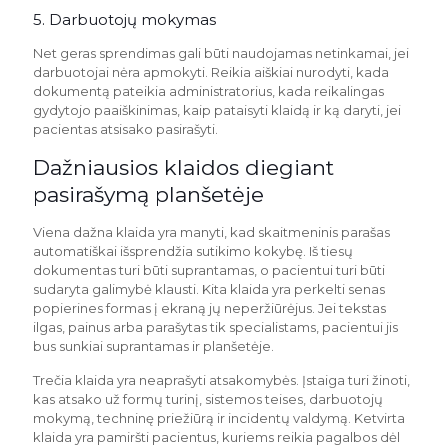
5. Darbuotojų mokymas
Net geras sprendimas gali būti naudojamas netinkamai, jei
darbuotojai nėra apmokyti. Reikia aiškiai nurodyti, kada
dokumentą pateikia administratorius, kada reikalingas
gydytojo paaiškinimas, kaip pataisyti klaidą ir ką daryti, jei
pacientas atsisako pasirašyti.
Dažniausios klaidos diegiant
pasirašymą planšetėje
Viena dažna klaida yra manyti, kad skaitmeninis parašas
automatiškai išsprendžia sutikimo kokybę. Iš tiesų
dokumentas turi būti suprantamas, o pacientui turi būti
sudaryta galimybė klausti. Kita klaida yra perkelti senas
popierines formas į ekraną jų neperžiūrėjus. Jei tekstas
ilgas, painus arba parašytas tik specialistams, pacientui jis
bus sunkiai suprantamas ir planšetėje.
Trečia klaida yra neaprašyti atsakomybės. Įstaiga turi žinoti,
kas atsako už formų turinį, sistemos teises, darbuotojų
mokymą, techninę priežiūrą ir incidentų valdymą. Ketvirta
klaida yra pamiršti pacientus, kuriems reikia pagalbos dėl