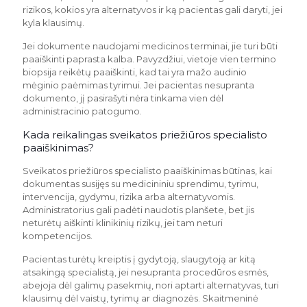
rizikos, kokios yra alternatyvos ir ką pacientas gali daryti, jei
kyla klausimų.
Jei dokumente naudojami medicinos terminai, jie turi būti
paaiškinti paprasta kalba. Pavyzdžiui, vietoje vien termino
biopsija reikėtų paaiškinti, kad tai yra mažo audinio
mėginio paėmimas tyrimui. Jei pacientas nesupranta
dokumento, jį pasirašyti nėra tinkama vien dėl
administracinio patogumo.
Kada reikalingas sveikatos priežiūros specialisto
paaiškinimas?
Sveikatos priežiūros specialisto paaiškinimas būtinas, kai
dokumentas susijęs su medicininiu sprendimu, tyrimu,
intervencija, gydymu, rizika arba alternatyvomis.
Administratorius gali padėti naudotis planšete, bet jis
neturėtų aiškinti klinikinių rizikų, jei tam neturi
kompetencijos.
Pacientas turėtų kreiptis į gydytoją, slaugytoją ar kitą
atsakingą specialistą, jei nesupranta procedūros esmės,
abejoja dėl galimų pasekmių, nori aptarti alternatyvas, turi
klausimų dėl vaistų, tyrimų ar diagnozės. Skaitmeninė