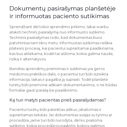
Dokumentų pasirašymas planšetėje
ir informuotas paciento sutikimas
Sprendžiant dėl tokio sprendimo pirkimo, labai svarbu
atskirti techninį pasirašymą nuo informuoto sutikimo.
Techninis pasirašymas rodo, kad dokumentas buvo
patvirtintas tam tikru metu. Informuotas sutikimas reiškia
platesnį procesą, kai pacientui suprantamai paaiškinama,
kas bus atliekama, kodėl tai siūloma, kokia galima nauda,
rizika ir alternatyvos.
Bendras sprendimų priėmimas ir sutikimas yra geros
medicinos praktikos dalis, o pacientui turi būti suteikta
informacija, laikas ir pagalba ją suprasti. Todėl planšetė
turėtų būti priemonė aiškiam dokumentavimui, o ne būdas
formaliai gauti parašą be paaiškinimo.
Ką turi matyti pacientas prieš pasirašydamas?
Pacientui turėtų būti pateiktas aiškus, įskaitomas ir
suprantamas tekstas. Jei dokumentas susijęs su tyrimu ar
procedūra, jame turi būti nurodyta, dėl ko prašoma
sutikimo, kokia procedūros paskirtis, kokios galimos