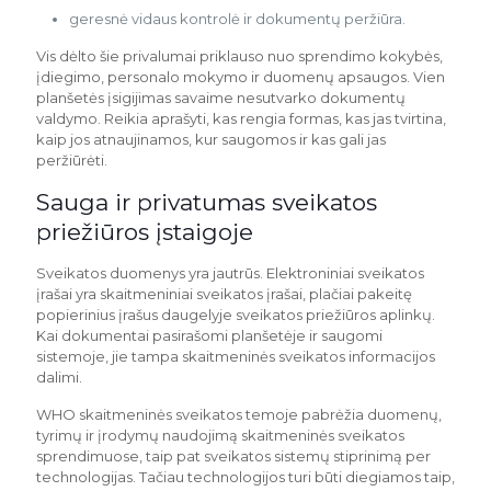
geresnė vidaus kontrolė ir dokumentų peržiūra.
Vis dėlto šie privalumai priklauso nuo sprendimo kokybės,
įdiegimo, personalo mokymo ir duomenų apsaugos. Vien
planšetės įsigijimas savaime nesutvarko dokumentų
valdymo. Reikia aprašyti, kas rengia formas, kas jas tvirtina,
kaip jos atnaujinamos, kur saugomos ir kas gali jas
peržiūrėti.
Sauga ir privatumas sveikatos
priežiūros įstaigoje
Sveikatos duomenys yra jautrūs. Elektroniniai sveikatos
įrašai yra skaitmeniniai sveikatos įrašai, plačiai pakeitę
popierinius įrašus daugelyje sveikatos priežiūros aplinkų.
Kai dokumentai pasirašomi planšetėje ir saugomi
sistemoje, jie tampa skaitmeninės sveikatos informacijos
dalimi.
WHO skaitmeninės sveikatos temoje pabrėžia duomenų,
tyrimų ir įrodymų naudojimą skaitmeninės sveikatos
sprendimuose, taip pat sveikatos sistemų stiprinimą per
technologijas. Tačiau technologijos turi būti diegiamos taip,