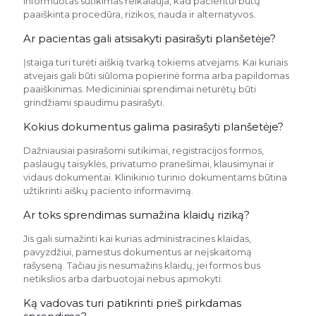
informuotas sutikimas reikalauja, kad pacientui būtų
paaiškinta procedūra, rizikos, nauda ir alternatyvos.
Ar pacientas gali atsisakyti pasirašyti planšetėje?
Įstaiga turi turėti aiškią tvarką tokiems atvejams. Kai kuriais
atvejais gali būti siūloma popierinė forma arba papildomas
paaiškinimas. Medicininiai sprendimai neturėtų būti
grindžiami spaudimu pasirašyti.
Kokius dokumentus galima pasirašyti planšetėje?
Dažniausiai pasirašomi sutikimai, registracijos formos,
paslaugų taisyklės, privatumo pranešimai, klausimynai ir
vidaus dokumentai. Klinikinio turinio dokumentams būtina
užtikrinti aiškų paciento informavimą.
Ar toks sprendimas sumažina klaidų riziką?
Jis gali sumažinti kai kurias administracines klaidas,
pavyzdžiui, pamestus dokumentus ar neįskaitomą
rašyseną. Tačiau jis nesumažins klaidų, jei formos bus
netikslios arba darbuotojai nebus apmokyti.
Ką vadovas turi patikrinti prieš pirkdamas