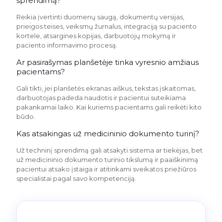
sprendimą?
Reikia įvertinti duomenų saugą, dokumentų versijas,
prieigos teises, veiksmų žurnalus, integraciją su paciento
kortele, atsargines kopijas, darbuotojų mokymą ir
paciento informavimo procesą.
Ar pasirašymas planšetėje tinka vyresnio amžiaus
pacientams?
Gali tikti, jei planšetės ekranas aiškus, tekstas įskaitomas,
darbuotojas padeda naudotis ir pacientui suteikiama
pakankamai laiko. Kai kuriems pacientams gali reikėti kito
būdo.
Kas atsakingas už medicininio dokumento turinį?
Už techninį sprendimą gali atsakyti sistema ar tiekėjas, bet
už medicininio dokumento turinio tikslumą ir paaiškinimą
pacientui atsako įstaiga ir atitinkami sveikatos priežiūros
specialistai pagal savo kompetenciją.