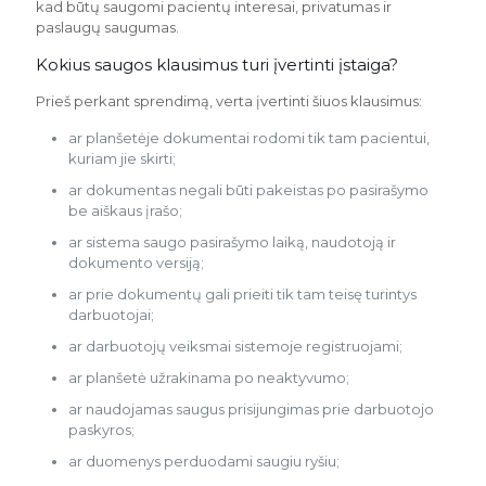
kad būtų saugomi pacientų interesai, privatumas ir
paslaugų saugumas.
Kokius saugos klausimus turi įvertinti įstaiga?
Prieš perkant sprendimą, verta įvertinti šiuos klausimus:
ar planšetėje dokumentai rodomi tik tam pacientui,
kuriam jie skirti;
ar dokumentas negali būti pakeistas po pasirašymo
be aiškaus įrašo;
ar sistema saugo pasirašymo laiką, naudotoją ir
dokumento versiją;
ar prie dokumentų gali prieiti tik tam teisę turintys
darbuotojai;
ar darbuotojų veiksmai sistemoje registruojami;
ar planšetė užrakinama po neaktyvumo;
ar naudojamas saugus prisijungimas prie darbuotojo
paskyros;
ar duomenys perduodami saugiu ryšiu;