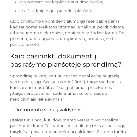
ar yra atsarginės kopijos ir atkūrimo tvarka;
ar aišku, kaip elgtis praradus planšetę.
CDC privatumo ir konfidencialumo gairėse pabrėžiama,
kad saugoma sveikatos informacija gali būti perduodama
arba saugoma elektronine, popierine ar žodine forma. Tai
primena, kad saugumas turi apimti visą procesą, ne tik
pačią planšetę.
Kaip pasirinkti dokumentų
pasirašymo planšetėje sprendimą?
Sprendimą reikėtų vertinti ne vien pagal kainą ar gražią
vartotojo sąsają. Sveikatos priežiūros įstaigai svarbiausia,
kad sprendimas būtų aiškus, patikimas, pritaikomas
įstaigos procesams ir suderinamas su teisiniais bei
medicininiais reikalavimais.
1. Dokumentų versijų valdymas
Įstaiga turi žinoti, kuri dokumento versija buvo pateikta
pacientui ir kada. Tai svarbu, nes sutikimo tekstai, paslaugų
taisyklės ir privatumo pranešimai gali keistis. Sistema turėtų