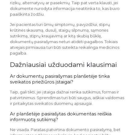
rizikų, alternatyvų ar pasekmių. Taip pat verta klausti, jei
dokumente nurodyta informacija neatitinka to, kas buvo
paaiškinta žodžiu.
Jei pacientas turi ūmių simptomų, pavyzdžiui, stiprų
krūtinės skausmą, dusulį, staigų silpnumą, sąmonės
sutrikimą, stiprų kraujavimą ar kitą skubią būklę,
dokumentų pasirašymas neturi atidėti pagalbos. Tokiais
atvejais pirmiausia turi būti suteikta reikalinga medicinos
pagalba.
Dažniausiai užduodami klausimai
Ar dokumentų pasirašymas planšetėje tinka
sveikatos priežiūros įstaigai?
Taip, gali tikti, jei įstaiga dažnai renka sutikimus, formas ir
patvirtinimus. Sprendimas turi būti saugus, aiškiai valdomas
ir pritaikytas sveikatos duomenų apsaugai.
Ar planšetėje pasirašytas dokumentas reiškia
informuotą sutikimą?
Ne visada. Parašas patvirtina dokumento pasirašymą, bet