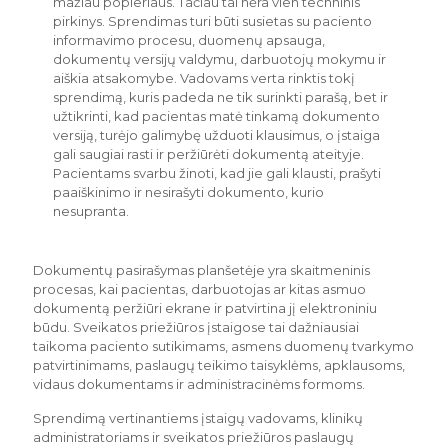
mažiau popieriaus. Tačiau tai nėra vien techninis
pirkinys. Sprendimas turi būti susietas su paciento
informavimo procesu, duomenų apsauga,
dokumentų versijų valdymu, darbuotojų mokymu ir
aiškia atsakomybe. Vadovams verta rinktis tokį
sprendimą, kuris padeda ne tik surinkti parašą, bet ir
užtikrinti, kad pacientas matė tinkamą dokumento
versiją, turėjo galimybę užduoti klausimus, o įstaiga
gali saugiai rasti ir peržiūrėti dokumentą ateityje.
Pacientams svarbu žinoti, kad jie gali klausti, prašyti
paaiškinimo ir nesirašyti dokumento, kurio
nesupranta.
Dokumentų pasirašymas planšetėje yra skaitmeninis
procesas, kai pacientas, darbuotojas ar kitas asmuo
dokumentą peržiūri ekrane ir patvirtina jį elektroniniu
būdu. Sveikatos priežiūros įstaigose tai dažniausiai
taikoma paciento sutikimams, asmens duomenų tvarkymo
patvirtinimams, paslaugų teikimo taisyklėms, apklausoms,
vidaus dokumentams ir administracinėms formoms.
Sprendimą vertinantiems įstaigų vadovams, klinikų
administratoriams ir sveikatos priežiūros paslaugų