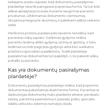
teikėjams svarbu suprasti, kad dokumentų pasirašymas
planšetėje nėra tik patogesnė popieriaus forma. Tai turi būti
aiškiai aprašytas procesas, kuriame saugomas paciento
privatumas, užtikrinamas dokumento vientisumas,
ribojama prieiga prie duomenų ir paliekami aiškūs veiksmo
įrašai.
Medicinos požiūriu parašas pats savaime nereiškia, kad
pacientas viską suprato. Sutikimas gydymui reiškia
paciento leidimą atlikti gydymą, tyrimą ar apžiūrą, o toks
leidimas turi būti pagrįstas gydytojo arba kito sveikatos
priežiūros specialisto paaiškinimu. Todėl planšetėje
pasirašomas dokumentas turi papildyti, o ne pakeisti aiškų
pokalbį su pacientu.
Kas yra dokumentų pasirašymas
planšetėje?
Dokumentų pasirašymas planšetėje reiškia, kad popierinis
dokumentas pakeičiamas skaitmenine forma. Pacientas ar
darbuotojas dokumentą mato planšetės ekrane, perskaito
tekstą, patvirtina pasirinkimus ir pasirašo pirštu, specialiu
rašikliu arba kitu sistemos numatytu būdu.