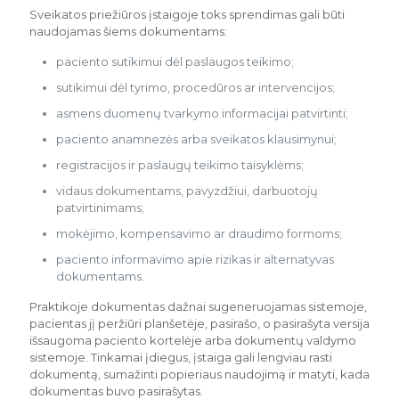
Sveikatos priežiūros įstaigoje toks sprendimas gali būti
naudojamas šiems dokumentams:
paciento sutikimui dėl paslaugos teikimo;
sutikimui dėl tyrimo, procedūros ar intervencijos;
asmens duomenų tvarkymo informacijai patvirtinti;
paciento anamnezės arba sveikatos klausimynui;
registracijos ir paslaugų teikimo taisyklėms;
vidaus dokumentams, pavyzdžiui, darbuotojų
patvirtinimams;
mokėjimo, kompensavimo ar draudimo formoms;
paciento informavimo apie rizikas ir alternatyvas
dokumentams.
Praktikoje dokumentas dažnai sugeneruojamas sistemoje,
pacientas jį peržiūri planšetėje, pasirašo, o pasirašyta versija
išsaugoma paciento kortelėje arba dokumentų valdymo
sistemoje. Tinkamai įdiegus, įstaiga gali lengviau rasti
dokumentą, sumažinti popieriaus naudojimą ir matyti, kada
dokumentas buvo pasirašytas.